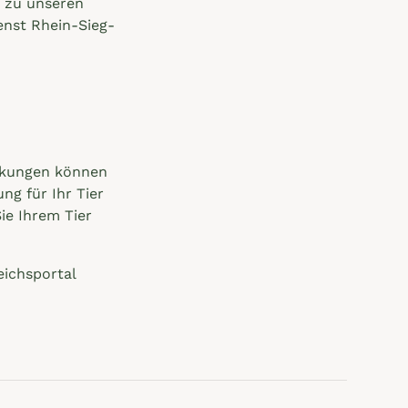
n zu unseren
enst Rhein-Sieg-
ankungen können
ng für Ihr Tier
Sie Ihrem Tier
eichsportal