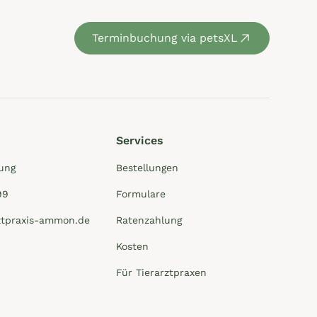
Terminbuchung via petsXL
Services
ung
Bestellungen
99
Formulare
ztpraxis-ammon.de
Ratenzahlung
Kosten
Für Tierarztpraxen